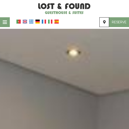
≡
RESERVE
HOTEL
LOCALIZAÇÃO
ALOJAMENTO
INSTALAÇÕES
GALERIA
SOLICITAÇÃO
CONTATO