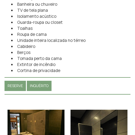
Banheira ou chuveiro
TV de tela plana
Isolamento acústico
Guarda-roupa ou closet
Toalhas
Roupa de cama
Unidade inteira localizada no térreo
Cabideiro
Berços
Tomada perto da cama
Extintor de incêndio
Cortina de privacidade
RESERVE
INQUÉRITO