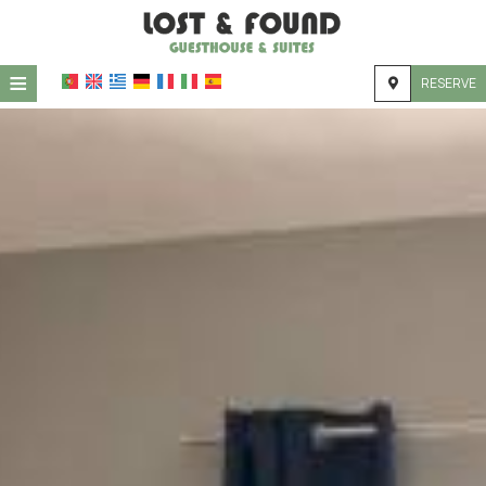
≡
RESERVE
HOTEL
LOCALIZAÇÃO
ALOJAMENTO
INSTALAÇÕES
GALERIA
SOLICITAÇÃO
CONTATO