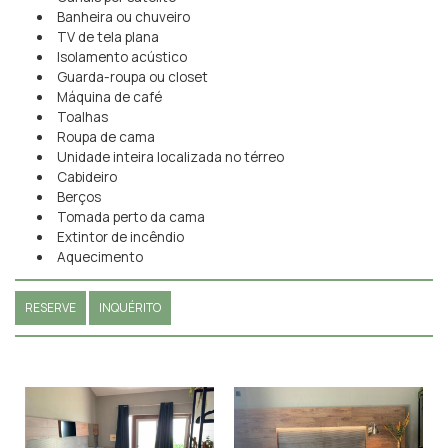
Banheira ou chuveiro
TV de tela plana
Isolamento acústico
Guarda-roupa ou closet
Máquina de café
Toalhas
Roupa de cama
Unidade inteira localizada no térreo
Cabideiro
Berços
Tomada perto da cama
Extintor de incêndio
Aquecimento
RESERVE
INQUÉRITO